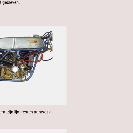
act gebleven.
eral zijn lijm resten aanwezig.