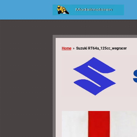
Ga
direct
naar
de
hoofdinhoud
Home
»
Suzuki RT64a_125cc_wegracer