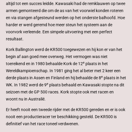
altijd tot een succes leidde. Kawasaki had de remklauwen op twee
armen gemonteerd die om de as van het voorwiel konden roteren
en via stangen afgesteund werden op het onderste balhoofd. Hoe
harder er werd geremd hoe meer steun het systeem aan de
voorvork verleende. Een simpele uitvoering met een perfect
resultaat.
Kork Ballington werd de KR500 toegewezen en hij kon er van het
begin af aan goed mee overweg. Het vermogen was niet
e
toereikend en in 1980 behaalde Kork de 12
plaats in het
Wereldkampioenschap. In 1981 ging het al beter met 2 keer een
e
derde plaats in Assen en Finland en hij behaalde de 8
plaats in het
e
WK. In 1982 werd de 9
plaats behaald en Kawasaki stopte na dit
seizoen met de GP 500 races. Kork stopte ook met racen en
woont nu in Australië.
Er heeft nooit een tweede rijder met de KR500 gereden en er is ook
nooit een productieracer ter beschikking gesteld. De KR500 is
definitief van het race toneel verdwenen.