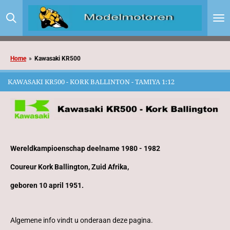
Ga
direct
naar
de
hoofdinhoud
Home
»
Kawasaki KR500
KAWASAKI KR500 - KORK BALLINTON - TAMIYA 1:12
Wereldkampioenschap deelname 1980 - 1982
Coureur Kork Ballington, Zuid Afrika,
geboren 10 april 1951.
Algemene info vindt u onderaan deze pagina.