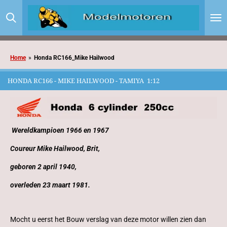
Ga
direct
naar
de
hoofdinhoud
Home
»
Honda RC166_Mike Hailwood
HONDA RC166 - MIKE HAILWOOD - TAMIYA 1:12
Wereldkampioen 1966 en 1967
Coureur Mike Hailwood, Brit,
geboren 2 april 1940,
overleden 23 maart 1981.
Mocht u eerst het Bouw verslag van deze motor willen zien dan