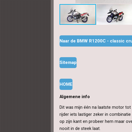
Naar de BMW R1200C - classic cru
Sitemap
HOME
Algemene info
Dit was mijn één na laatste motor tot 
rijder iets lastiger zeker in combina
op zijn kant en probeer hem maar over
nooit in de steek laat.