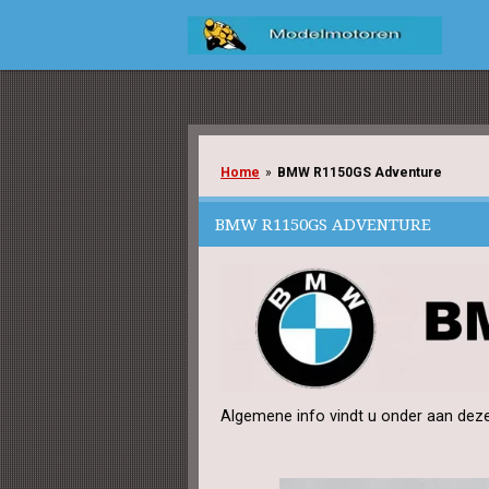
Ga
direct
naar
de
hoofdinhoud
Home
»
BMW R1150GS Adventure
BMW R1150GS ADVENTURE
Algemene info vindt u onder aan deze