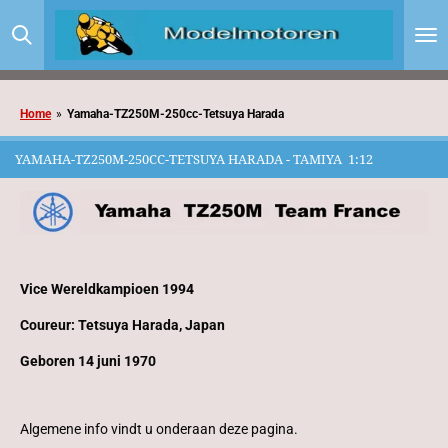
Ga
direct
naar
de
hoofdinhoud
Home
»
Yamaha-TZ250M-250cc-Tetsuya Harada
YAMAHA-TZ250M-250CC-TETSUYA HARADA - TAMIYA 1:12
Vice Wereldkampioen 1994
Coureur: Tetsuya Harada, Japan
Geboren 14 juni 1970
Algemene info vindt u onderaan deze pagina.