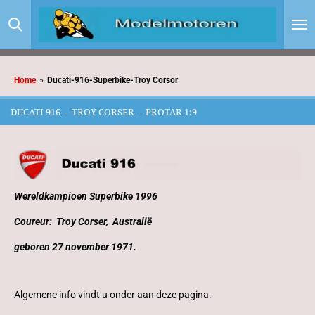
Ga
direct
naar
de
hoofdinhoud
Home
»
Ducati-916-Superbike-Troy Corsor
DUCATI 916 - TROY CORSER - PROTAR 1:9
Wereldkampioen Superbike 1996
Coureur: Troy Corser, Australië
geboren 27 november 1971.
Algemene info vindt u onder aan deze pagina.