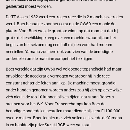
gesleuteld moest worden.
De TT Assen 1982 werd een regen race die in 2 manches verreden
werd. Boet behaalde voor het eerst op de OW60 een mooie 6e
plaats. Voor Boet was de grootste winst op dat moment dat hij
gratis de beschikking kreeg over een machine waar hij aan het
begin van het seizoen nog een half miljoen voor had moeten
neertellen. Yamaha zou hem ook voorzien van de benodigde
onderdelen om de machine competitief te krijgen.
Boet vertelde dat zijn OW60 wel voldoende topsnelheid had maar
onvoldoende acceleratie vermogen waardoor hij in de race
constant achter de feiten aan liep. De machine moest grondig
onder handen genomen worden anders zou hij zich op deze wijze
zich niet in de top 10 kunnen blijven rijden laat staan Roberts
steunen voor het WK. Voor Francorchamps kon Boet de
benodigde onderdelen bestellen maar diende hij eerst Fl 100.000
over te maken. Boet liet niet met zich sollen en leverde de Yamaha
in en haalde zijn privé Suzuki RGB weer van stal.