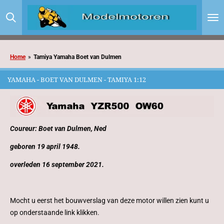
Ga
direct
naar
de
hoofdinhoud
Home
»
Tamiya Yamaha Boet van Dulmen
YAMAHA - BOET VAN DULMEN - TAMIYA 1:12
Coureur: Boet van Dulmen, Ned
geboren 19 april 1948.
overleden 16 september 2021.
Mocht u eerst het bouwverslag van deze motor willen zien kunt u
op onderstaande link klikken.